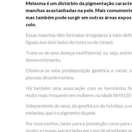
Melasma é um distúrbio da pigmentação caracte
manchas acastanhadas na pele. Mais comumente,
mas também pode surgir em outras áreas expost
colo.
Essas manchas têm formatos irregulares e bem defin
(iguais nos dois lados do rosto ou do corpo).
Trata-se de uma doença multifatorial, ou seja, exist
desenvolvimento.
Observa-se uma predisposição genética e racial
pessoas de pele morena.
Há também uma associação com os hormônios fem
muito mais frequente em mulheres na idade fértil (20 
Independente do sexo, da genética e do fototipo, a 
melanina, que é o pigmento da pele.
Por esse motivo, tanto para a prevenção como para 
óculos e roupas apropriadas em caso de atividades ao 