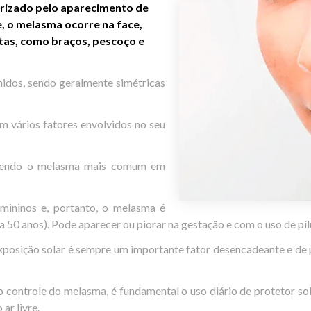
rizado pelo aparecimento de
 o melasma ocorre na face,
as, como braços, pescoço e
idos, sendo geralmente simétricas
em vários fatores envolvidos no seu
, sendo o melasma mais comum em
ininos e, portanto, o melasma é
a 50 anos). Pode aparecer ou piorar na gestação e com o uso de píl
exposição solar é sempre um importante fator desencadeante e de p
o controle do melasma, é fundamental o uso diário de protetor so
ar livre.