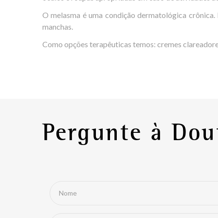
O melasma é uma condição dermatológica crônica. Is
manchas.
Como opções terapêuticas temos: cremes clareadores,
Pergunte à Dou
Nome