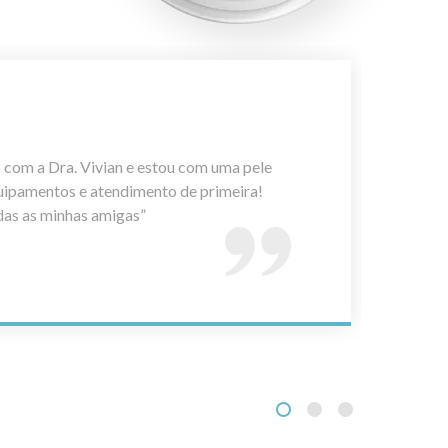
A
 com a Dra. Vivian e estou com uma pele
“
quipamentos e atendimento de primeira!
a
as as minhas amigas”
1